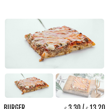
BURGER
3.30 /
13.20
€
€