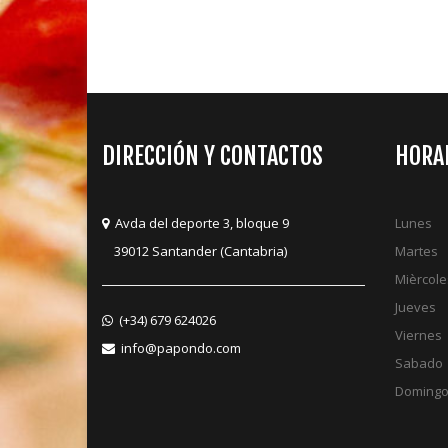
DIRECCIÓN Y CONTACTOS
HORA
Avda del deporte 3, bloque 9
Lunes
39012 Santander (Cantabria)
Martes
Mièrcole
Jueves
(+34) 679 624026
Viernes
info@papondo.com
Sabado
Doming